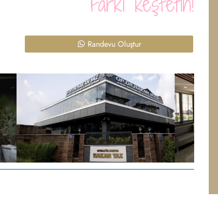
Farkı keşfetin!
Randevu Oluştur