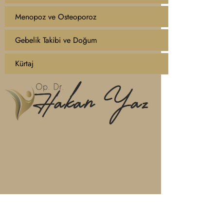
Menopoz ve Osteoporoz
Gebelik Takibi ve Doğum
Kürtaj