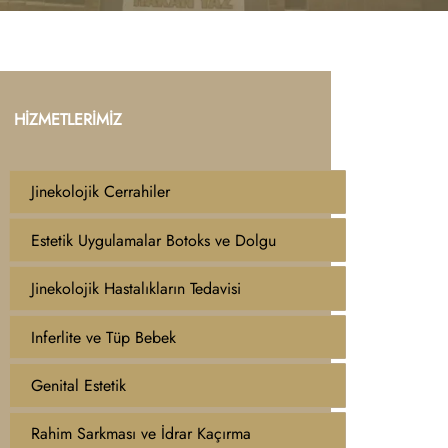
HİZMETLERİMİZ
Jinekolojik Cerrahiler
Estetik Uygulamalar Botoks ve Dolgu
Jinekolojik Hastalıkların Tedavisi
Inferlite ve Tüp Bebek
Genital Estetik
Rahim Sarkması ve İdrar Kaçırma