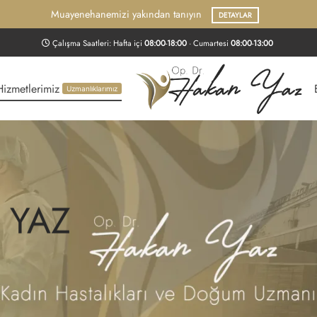
Muayenehanemizi yakından tanıyın
DETAYLAR
Çalışma Saatleri: Hafta içi
08:00
-
18:00
· Cumartesi
08:00
-
13:00
Hizmetlerimiz
Uzmanlıklarımız
n YAZ