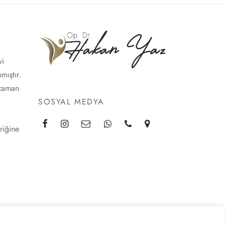
yi
mıştır.
 zaman
SOSYAL MEDYA
riğine