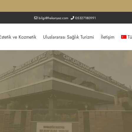
bilgi@hakanyaz.com
05327180991
Estetik ve Kozmetik
Uluslararası Sağlık Turizmi
İletişim
Tü